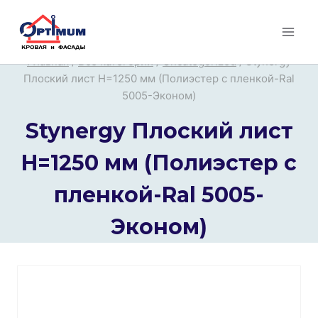
Перейти
к
содержимому
Главная
/
Все категории
/
Uncategorized
/
Stynergy
Плоский лист H=1250 мм (Полиэстер с пленкой-Ral
5005-Эконом)
Stynergy Плоский лист
H=1250 мм (Полиэстер с
пленкой-Ral 5005-
Эконом)