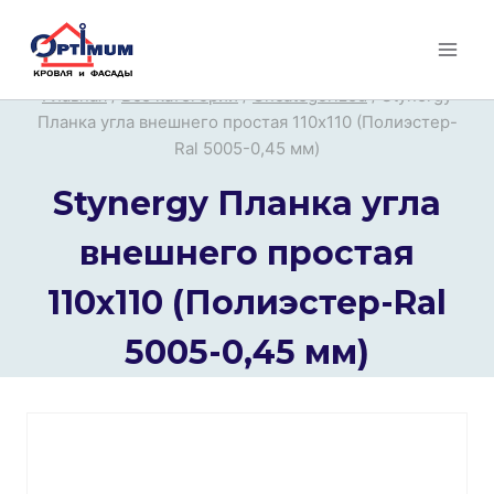
Перейти
к
содержимому
Главная
/
Все категории
/
Uncategorized
/
Stynergy
Планка угла внешнего простая 110х110 (Полиэстер-
Ral 5005-0,45 мм)
Stynergy Планка угла
внешнего простая
110х110 (Полиэстер-Ral
5005-0,45 мм)