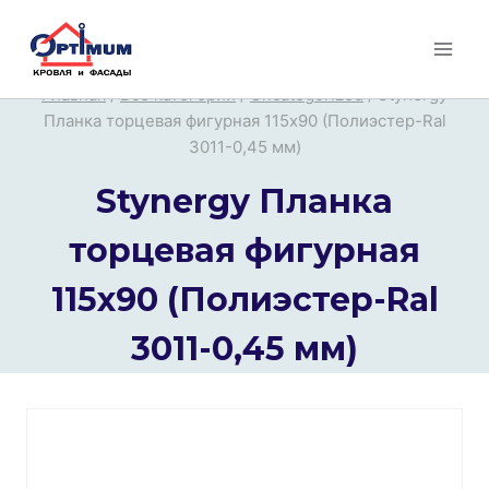
Перейти
к
содержимому
Главная
/
Все категории
/
Uncategorized
/
Stynergy
Планка торцевая фигурная 115х90 (Полиэстер-Ral
3011-0,45 мм)
Stynergy Планка
торцевая фигурная
115х90 (Полиэстер-Ral
3011-0,45 мм)