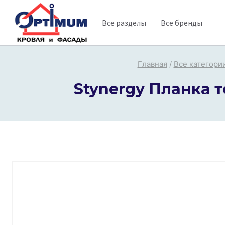
Перейти
Все разделы
Все бренды
к
содержимому
Главная
/
Все категори
Stynergy Планка т