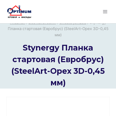
Перейти
к
содержимому
Главная
/
Все категории
/
Uncategorized
/
Stynergy
Планка стартовая (Евробрус) (SteelArt-Орех 3D-0,45
мм)
Stynergy Планка
стартовая (Евробрус)
(SteelArt-Орех 3D-0,45
мм)