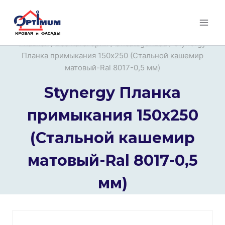
Перейти
к
содержимому
Главная
/
Все категории
/
Uncategorized
/
Stynergy
Планка примыкания 150х250 (Стальной кашемир
матовый-Ral 8017-0,5 мм)
Stynergy Планка
примыкания 150х250
(Стальной кашемир
матовый-Ral 8017-0,5
мм)