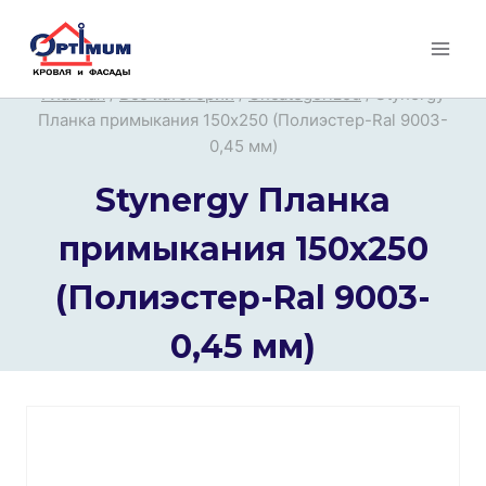
Перейти
к
содержимому
Главная
/
Все категории
/
Uncategorized
/
Stynergy
Планка примыкания 150х250 (Полиэстер-Ral 9003-
0,45 мм)
Stynergy Планка
примыкания 150х250
(Полиэстер-Ral 9003-
0,45 мм)