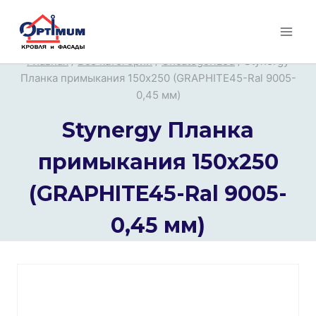
Перейти
к
содержимому
Главная
/
Все категории
/
Uncategorized
/
Stynergy
Планка примыкания 150х250 (GRAPHITE45-Ral 9005-
0,45 мм)
Stynergy Планка
примыкания 150х250
(GRAPHITE45-Ral 9005-
0,45 мм)