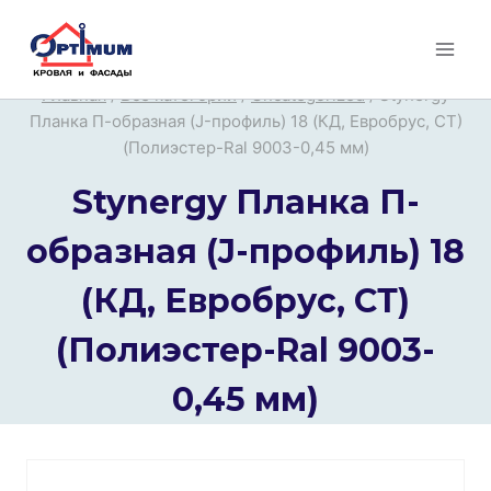
Перейти
к
содержимому
Главная
/
Все категории
/
Uncategorized
/
Stynergy
Планка П-образная (J-профиль) 18 (КД, Евробрус, СТ)
(Полиэстер-Ral 9003-0,45 мм)
Stynergy Планка П-
образная (J-профиль) 18
(КД, Евробрус, СТ)
(Полиэстер-Ral 9003-
0,45 мм)