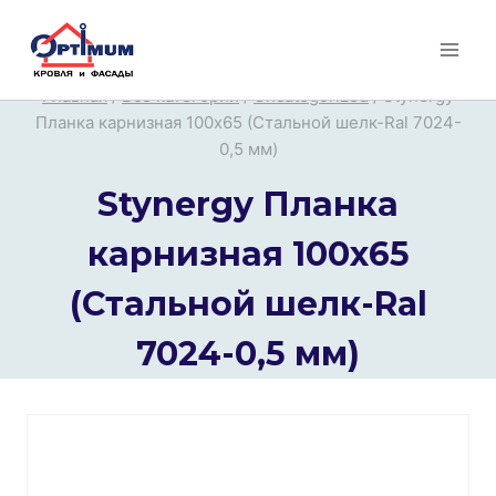
Перейти
к
содержимому
Главная
/
Все категории
/
Uncategorized
/
Stynergy
Планка карнизная 100х65 (Стальной шелк-Ral 7024-
0,5 мм)
Stynergy Планка
карнизная 100х65
(Стальной шелк-Ral
7024-0,5 мм)