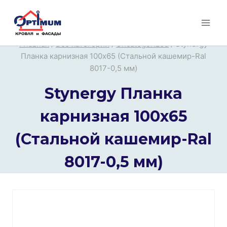
Перейти
к
содержимому
Главная
/
Все категории
/
Uncategorized
/
Stynergy
Планка карнизная 100х65 (Стальной кашемир-Ral
8017-0,5 мм)
Stynergy Планка
карнизная 100х65
(Стальной кашемир-Ral
8017-0,5 мм)