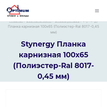
Перейти
к
содержимому
Главная
/
Все категории
/
Uncategorized
/
Stynergy
Планка карнизная 100х65 (Полиэстер-Ral 8017-0,45
мм)
Stynergy Планка
карнизная 100х65
(Полиэстер-Ral 8017-
0,45 мм)