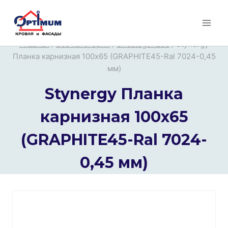
Перейти
к
содержимому
Главная
/
Все категории
/
Uncategorized
/
Stynergy
Планка карнизная 100х65 (GRAPHITE45-Ral 7024-0,45
мм)
Stynergy Планка
карнизная 100х65
(GRAPHITE45-Ral 7024-
0,45 мм)