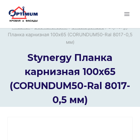
Перейти
к
содержимому
Главная
/
Все категории
/
Uncategorized
/
Stynergy
Планка карнизная 100х65 (CORUNDUM50-Ral 8017-0,5
мм)
Stynergy Планка
карнизная 100х65
(CORUNDUM50-Ral 8017-
0,5 мм)