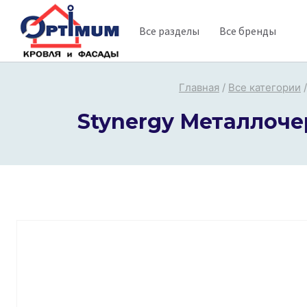
Перейти
Все разделы
Все бренды
к
содержимому
Главная
/
Все категории
/
Stynergy Металлоче