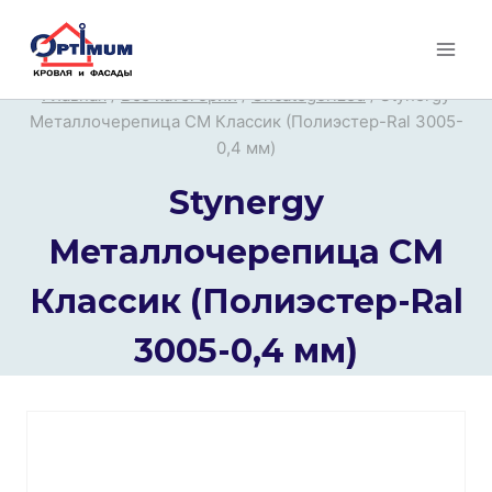
Перейти
к
содержимому
Главная
/
Все категории
/
Uncategorized
/
Stynergy
Металлочерепица СМ Классик (Полиэстер-Ral 3005-
0,4 мм)
Stynergy
Металлочерепица СМ
Классик (Полиэстер-Ral
3005-0,4 мм)