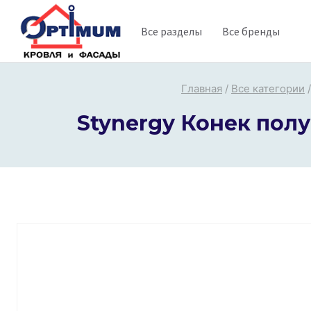
Перейти
Все разделы
Все бренды
к
содержимому
Главная
/
Все категории
/
Stynergy Конек полу