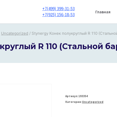
+7(499) 399-31-53
Главная
+7(925) 156-18-53
Uncategorized
/
Stynergy Конек полукруглый R 110 (Стально
круглый R 110 (Стальной бар
Артикул:
193354
Категория:
Uncategorized