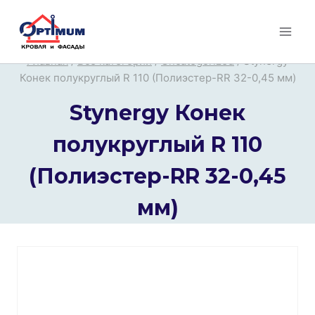
Перейти
к
содержимому
Главная
/
Все категории
/
Uncategorized
/
Stynergy
Конек полукруглый R 110 (Полиэстер-RR 32-0,45 мм)
Stynergy Конек
полукруглый R 110
(Полиэстер-RR 32-0,45
мм)