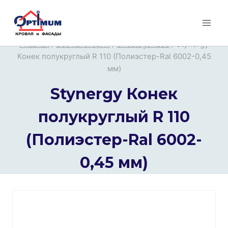
Перейти
к
содержимому
Главная
/
Все категории
/
Uncategorized
/
Stynergy
Конек полукруглый R 110 (Полиэстер-Ral 6002-0,45
мм)
Stynergy Конек
полукруглый R 110
(Полиэстер-Ral 6002-
0,45 мм)