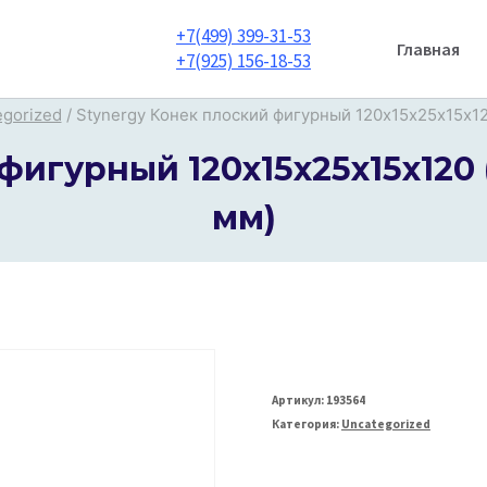
+7(499) 399-31-53
Главная
+7(925) 156-18-53
egorized
/
Stynergy Конек плоский фигурный 120х15х25х15х12
фигурный 120х15х25х15х120 
мм)
Артикул:
193564
Категория:
Uncategorized