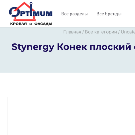
Перейти
Все разделы
Все бренды
к
содержимому
Главная
/
Все категории
/
Uncat
Stynergy Конек плоский 