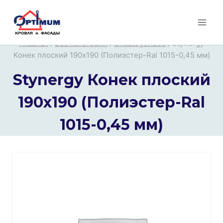
Перейти
к
содержимому
Главная
/
Все категории
/
Uncategorized
/
Stynergy
Конек плоский 190х190 (Полиэстер-Ral 1015-0,45 мм)
Stynergy Конек плоский
190х190 (Полиэстер-Ral
1015-0,45 мм)