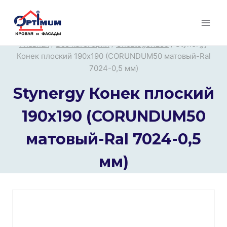
Перейти
к
содержимому
Главная
/
Все категории
/
Uncategorized
/
Stynergy
Конек плоский 190х190 (CORUNDUM50 матовый-Ral
7024-0,5 мм)
Stynergy Конек плоский
190х190 (CORUNDUM50
матовый-Ral 7024-0,5
мм)