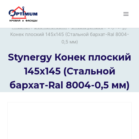
Перейти
к
содержимому
Главная
/
Все категории
/
Uncategorized
/
Stynergy
Конек плоский 145х145 (Стальной бархат-Ral 8004-
0,5 мм)
Stynergy Конек плоский
145х145 (Стальной
бархат-Ral 8004-0,5 мм)