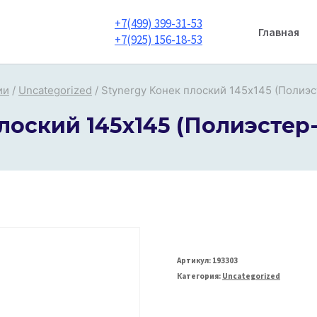
+7(499) 399-31-53
Главная
+7(925) 156-18-53
ии
/
Uncategorized
/
Stynergy Конек плоский 145х145 (Полиэс
лоский 145х145 (Полиэстер-
Артикул:
193303
Категория:
Uncategorized