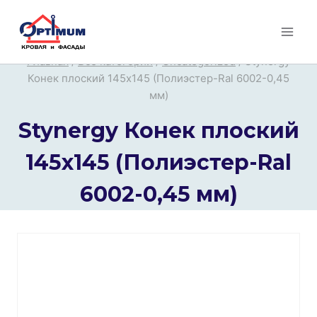
Перейти
к
содержимому
Главная
/
Все категории
/
Uncategorized
/
Stynergy
Конек плоский 145х145 (Полиэстер-Ral 6002-0,45
мм)
Stynergy Конек плоский
145х145 (Полиэстер-Ral
6002-0,45 мм)