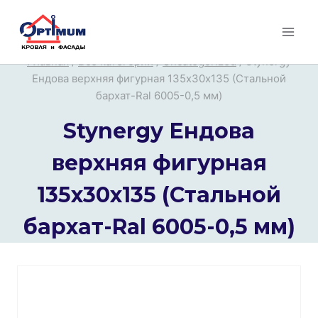
Перейти
к
содержимому
Главная
/
Все категории
/
Uncategorized
/
Stynergy
Ендова верхняя фигурная 135х30х135 (Стальной
бархат-Ral 6005-0,5 мм)
Stynergy Ендова
верхняя фигурная
135х30х135 (Стальной
бархат-Ral 6005-0,5 мм)