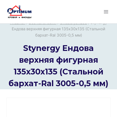
Перейти
к
содержимому
Главная
/
Все категории
/
Uncategorized
/
Stynergy
Ендова верхняя фигурная 135х30х135 (Стальной
бархат-Ral 3005-0,5 мм)
Stynergy Ендова
верхняя фигурная
135х30х135 (Стальной
бархат-Ral 3005-0,5 мм)