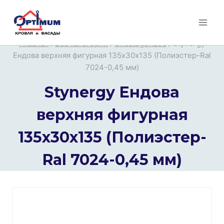
Перейти
к
содержимому
Главная
/
Все категории
/
Uncategorized
/
Stynergy
Ендова верхняя фигурная 135х30х135 (Полиэстер-Ral
7024-0,45 мм)
Stynergy Ендова
верхняя фигурная
135х30х135 (Полиэстер-
Ral 7024-0,45 мм)