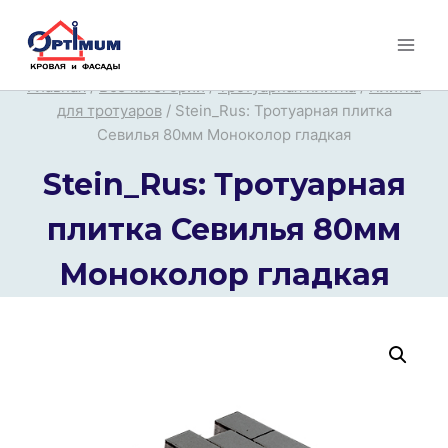
Перейти
к
содержимому
Главная
/
Все категории
/
Тротуарная плитка
/
Плитка
для тротуаров
/
Stein_Rus: Тротуарная плитка
Севилья 80мм Моноколор гладкая
Stein_Rus: Тротуарная
плитка Севилья 80мм
Моноколор гладкая