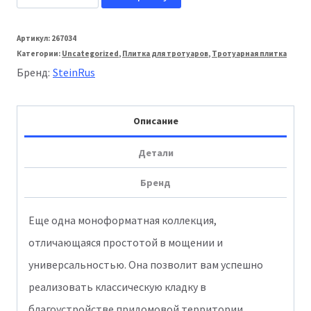
товара
Stein_Rus:
Артикул:
267034
Категории:
Uncategorized
,
Плитка для тротуаров
,
Тротуарная плитка
Тротуарная
Бренд:
SteinRus
плитка
Севилья
Описание
80мм
Моноколор
Детали
гладкая
Бренд
Еще одна моноформатная коллекция,
отличающаяся простотой в мощении и
универсальностью. Она позволит вам успешно
реализовать классическую кладку в
благоустройстве придомовой территории.