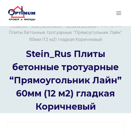
Перейти
к
содержимому
Главная
/
Все категории
/
Uncategorized
/
Stein_Rus
Плиты бетонные тротуарные “Прямоугольник Лайн”
60мм (12 м2) гладкая Коричневый
Stein_Rus Плиты
бетонные тротуарные
“Прямоугольник Лайн”
60мм (12 м2) гладкая
Коричневый