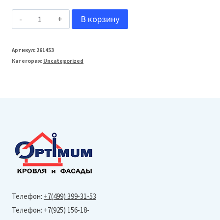
Количество
В корзину
товара
Stein_Rus
Артикул:
261453
Категория:
Uncategorized
Плиты
бетонные
тротуарные
"Прямоугольник
Лайн"
60мм
(12
м2)
гладкая
Телефон:
+7(499) 399-31-53
Коричневый
Телефон: +7(925) 156-18-