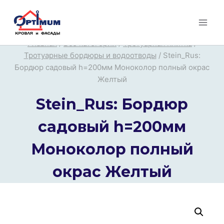
Перейти
к
содержимому
Главная
/
Все категории
/
Тротуарная плитка
/
Тротуарные бордюры и водоотводы
/
Stein_Rus:
Бордюр садовый h=200мм Моноколор полный окрас
Желтый
Stein_Rus: Бордюр
садовый h=200мм
Моноколор полный
окрас Желтый