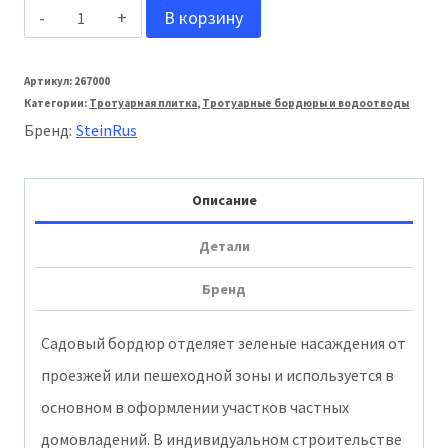
Количество
В корзину
товара
Stein_Rus:
Артикул:
267000
Категории:
Тротуарная плитка
,
Тротуарные бордюры и водоотводы
Бордюр
Бренд:
SteinRus
садовый
h=200мм
Описание
Моноколор
полный
Детали
окрас
Бренд
Желтый
Садовый бордюр отделяет зеленые насаждения от
проезжей или пешеходной зоны и используется в
основном в оформлении участков частных
домовладений. В индивидуальном строительстве