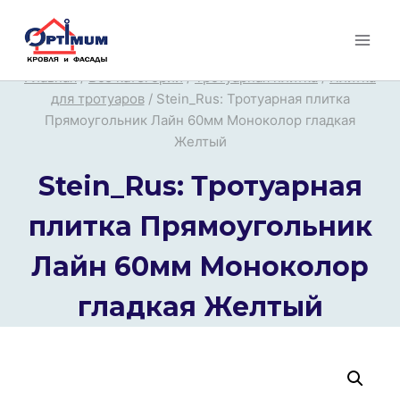
Перейти
к
содержимому
Главная
/
Все категории
/
Тротуарная плитка
/
Плитка
для тротуаров
/
Stein_Rus: Тротуарная плитка
Прямоугольник Лайн 60мм Моноколор гладкая
Желтый
Stein_Rus: Тротуарная
плитка Прямоугольник
Лайн 60мм Моноколор
гладкая Желтый