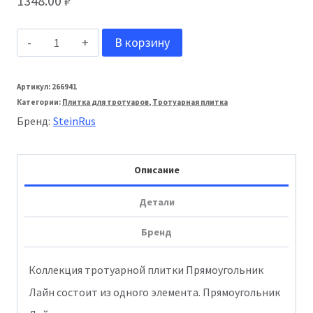
1348.00
₽
Количество
В корзину
товара
Stein_Rus:
Артикул:
266941
Категории:
Плитка для тротуаров
,
Тротуарная плитка
Тротуарная
Бренд:
SteinRus
плитка
Прямоугольник
Описание
Лайн
60мм
Детали
Моноколор
Бренд
гладкая
Желтый
Коллекция тротуарной плитки Прямоугольник
Лайн состоит из одного элемента. Прямоугольник