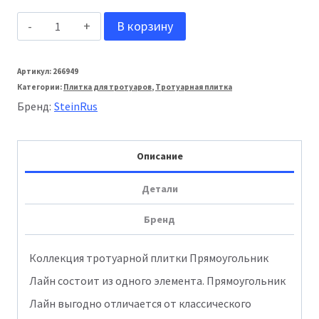
Количество
В корзину
товара
Stein_Rus:
Артикул:
266949
Категории:
Плитка для тротуаров
,
Тротуарная плитка
Тротуарная
Бренд:
SteinRus
плитка
Прямоугольник
Описание
Лайн
60мм
Детали
Backwash
Бренд
Сиваш
Коллекция тротуарной плитки Прямоугольник
Лайн состоит из одного элемента. Прямоугольник
Лайн выгодно отличается от классического