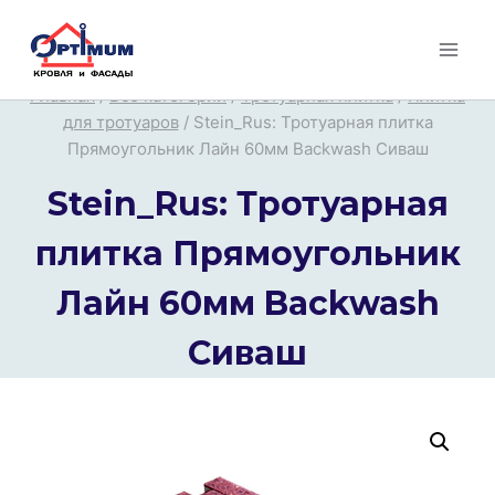
Перейти
к
содержимому
Главная
/
Все категории
/
Тротуарная плитка
/
Плитка
для тротуаров
/
Stein_Rus: Тротуарная плитка
Прямоугольник Лайн 60мм Backwash Сиваш
Stein_Rus: Тротуарная
плитка Прямоугольник
Лайн 60мм Backwash
Сиваш