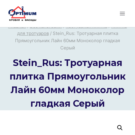
Перейти
к
содержимому
Главная
/
Все категории
/
Тротуарная плитка
/
Плитка
для тротуаров
/
Stein_Rus: Тротуарная плитка
Прямоугольник Лайн 60мм Моноколор гладкая
Серый
Stein_Rus: Тротуарная
плитка Прямоугольник
Лайн 60мм Моноколор
гладкая Серый