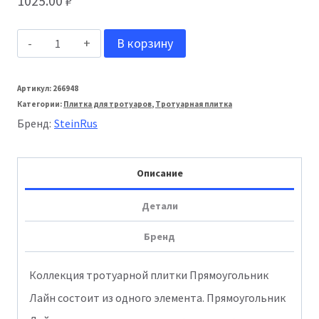
1025.00
₽
Количество
В корзину
товара
Stein_Rus:
Артикул:
266948
Категории:
Плитка для тротуаров
,
Тротуарная плитка
Тротуарная
Бренд:
SteinRus
плитка
Прямоугольник
Описание
Лайн
60мм
Детали
Моноколор
Бренд
гладкая
Серый
Коллекция тротуарной плитки Прямоугольник
Лайн состоит из одного элемента. Прямоугольник