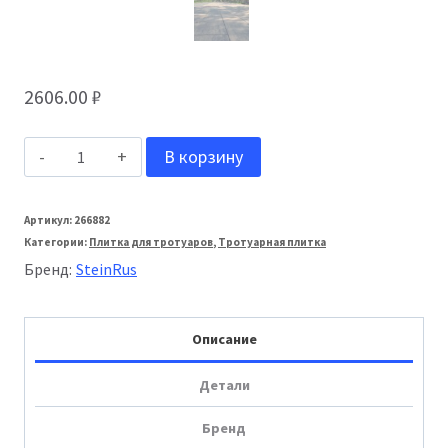
2606.00
₽
Количество
В корзину
товара
Stein_Rus:
Артикул:
266882
Категории:
Плитка для тротуаров
,
Тротуарная плитка
Тротуарная
Бренд:
SteinRus
плитка
Парк
Описание
Плейс
80мм
Детали
Colormix
Бренд
гладкая