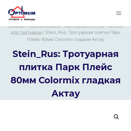
Перейти
к
содержимому
Главная
/
Все категории
/
Тротуарная плитка
/
Плитка
для тротуаров
/
Stein_Rus: Тротуарная плитка Парк
Плейс 80мм Colormix гладкая Актау
Stein_Rus: Тротуарная
плитка Парк Плейс
80мм Colormix гладкая
Актау