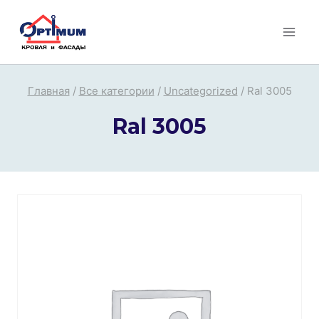
Перейти
к
содержимому
Главная
/
Все категории
/
Uncategorized
/
Ral 3005
Ral 3005