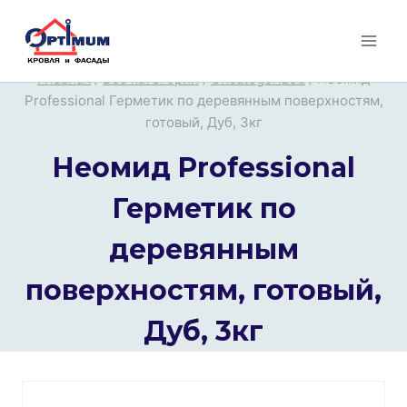
Перейти
к
содержимому
Главная
/
Все категории
/
Uncategorized
/
Неомид
Professional Герметик по деревянным поверхностям,
готовый, Дуб, 3кг
Неомид Professional
Герметик по
деревянным
поверхностям, готовый,
Дуб, 3кг