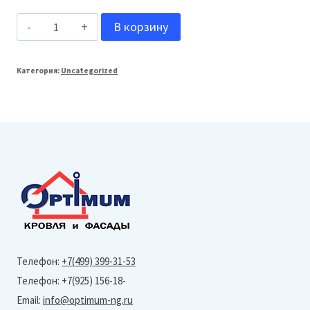
Количество
В корзину
товара
Неомид
Категория:
Uncategorized
Professional
Герметик
по
деревянным
поверхностям,
готовый,
Дуб,
3кг
Телефон:
+7(499) 399-31-53
Телефон: +7(925) 156-18-
Email:
info@optimum-ng.ru