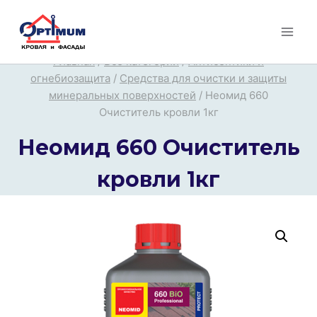
Перейти
к
содержимому
Главная
/
Все категории
/
Антисептики и
огнебиозащита
/
Средства для очистки и защиты
минеральных поверхностей
/
Неомид 660
Очиститель кровли 1кг
Неомид 660 Очиститель
кровли 1кг