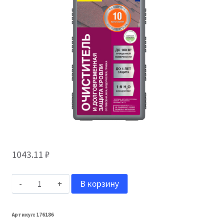
1043.11
₽
Количество
В корзину
товара
Неомид
Артикул:
176186