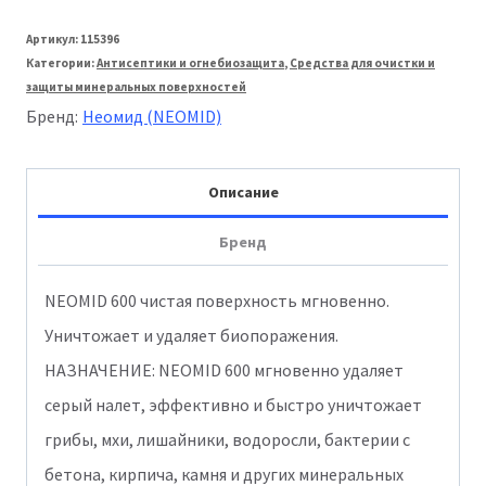
товара
Неомид
Артикул:
115396
Категории:
Антисептики и огнебиозащита
,
Средства для очистки и
600
защиты минеральных поверхностей
Уничтожитель
Бренд:
Неомид (NEOMID)
плесени
1кг
Описание
Бренд
NEOMID 600 чистая поверхность мгновенно.
Уничтожает и удаляет биопоражения.
НАЗНАЧЕНИЕ: NEOMID 600 мгновенно удаляет
серый налет, эффективно и быстро уничтожает
грибы, мхи, лишайники, водоросли, бактерии с
бетона, кирпича, камня и других минеральных