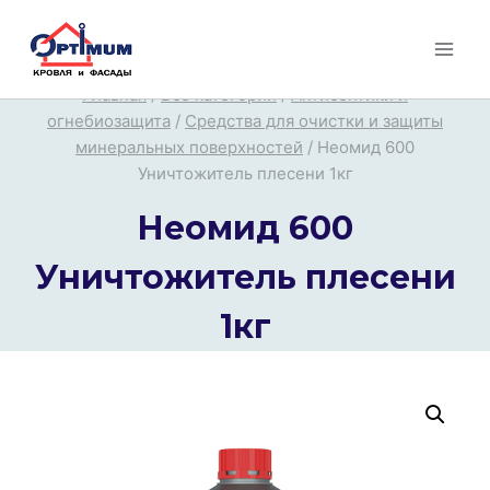
Перейти
к
содержимому
Главная
/
Все категории
/
Антисептики и
огнебиозащита
/
Средства для очистки и защиты
минеральных поверхностей
/
Неомид 600
Уничтожитель плесени 1кг
Неомид 600
Уничтожитель плесени
1кг