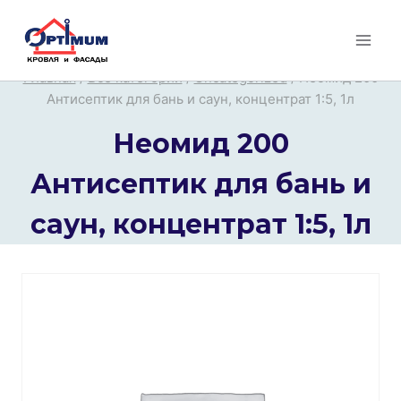
Перейти
к
содержимому
Главная
/
Все категории
/
Uncategorized
/
Неомид 200
Антисептик для бань и саун, концентрат 1:5, 1л
Неомид 200
Антисептик для бань и
саун, концентрат 1:5, 1л