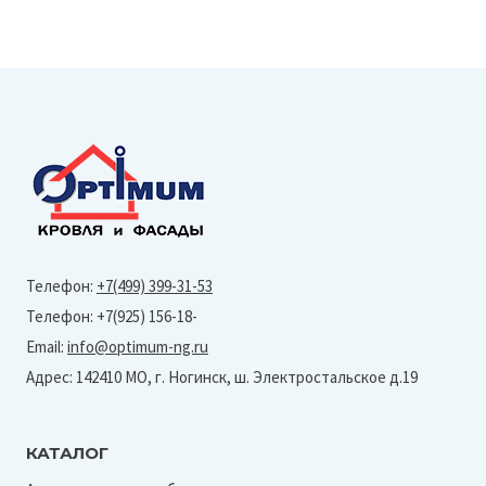
200
Антисептик
для
бань
и
саун,
концентрат
1:5,
Телефон:
+7(499) 399-31-53
1л
Телефон: +7(925) 156-18-
Email:
info@optimum-ng.ru
Адрес: 142410 МО, г. Ногинск, ш. Электростальское д.19
КАТАЛОГ