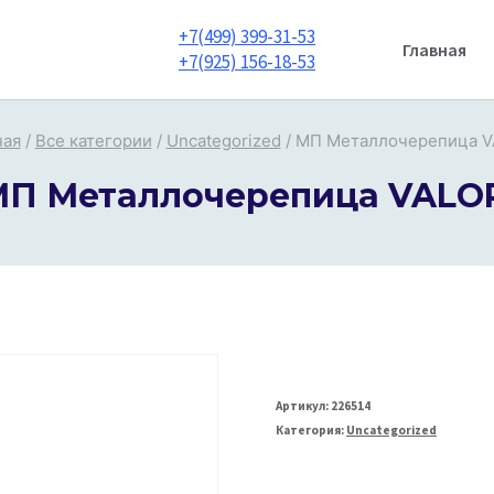
+7(499) 399-31-53
Главная
+7(925) 156-18-53
ная
/
Все категории
/
Uncategorized
/
МП Металлочерепица V
П Металлочерепица VALO
Артикул:
226514
Категория:
Uncategorized