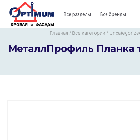
Перейти
Все разделы
Все бренды
к
содержимому
Главная
/
Все категории
/
Uncategorize
МеталлПрофиль Планка то