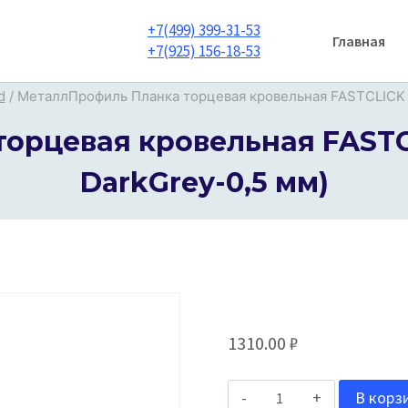
+7(499) 399-31-53
Главная
+7(925) 156-18-53
d
/
МеталлПрофиль Планка торцевая кровельная FASTCLICK 
рцевая кровельная FASTCL
DarkGrey-0,5 мм)
1310.00
₽
Количество
В корз