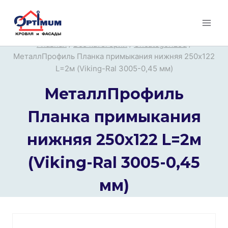
Перейти
к
содержимому
Главная
/
Все категории
/
Uncategorized
/
МеталлПрофиль Планка примыкания нижняя 250х122
L=2м (Viking-Ral 3005-0,45 мм)
МеталлПрофиль
Планка примыкания
нижняя 250х122 L=2м
(Viking-Ral 3005-0,45
мм)