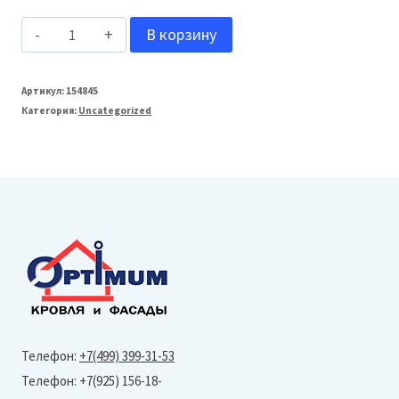
Количество
В корзину
товара
МеталлПрофиль
Артикул:
154845
Категория:
Uncategorized
Планка
примыкания
нижняя
250х122
L=2м
(Viking-
Ral
3005-
0,45
Телефон:
+7(499) 399-31-53
мм)
Телефон: +7(925) 156-18-