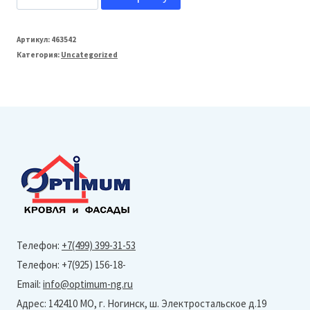
товара
МеталлПрофиль
Артикул:
463542
Категория:
Uncategorized
Планка
конька
плоского
190х190
L=2м
(VALORI-
Violet-
0,5
мм)
Телефон:
+7(499) 399-31-53
Телефон: +7(925) 156-18-
Email:
info@optimum-ng.ru
Адрес: 142410 МО, г. Ногинск, ш. Электростальское д.19