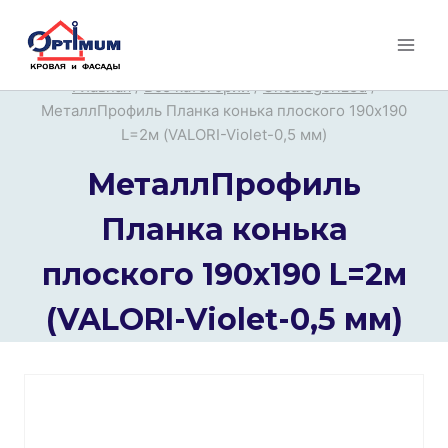
Перейти
к
содержимому
Главная
/
Все категории
/
Uncategorized
/
МеталлПрофиль Планка конька плоского 190х190
L=2м (VALORI-Violet-0,5 мм)
МеталлПрофиль
Планка конька
плоского 190х190 L=2м
(VALORI-Violet-0,5 мм)