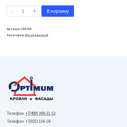
Количество
В корзину
товара
МеталлПрофиль
Артикул:
150784
Категория:
Uncategorized
Металлочерепица
Трамонтана-
ML
(Norman-
Ral
6018-
0,5
мм)
Телефон:
+7(499) 399-31-53
Телефон: +7(925) 156-18-