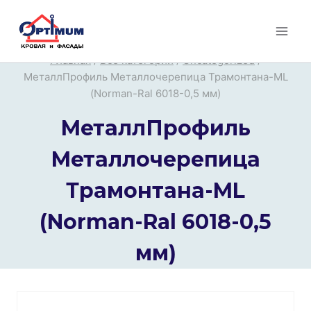
Перейти
к
содержимому
Главная
/
Все категории
/
Uncategorized
/
МеталлПрофиль Металлочерепица Трамонтана-ML
(Norman-Ral 6018-0,5 мм)
МеталлПрофиль
Металлочерепица
Трамонтана-ML
(Norman-Ral 6018-0,5
мм)