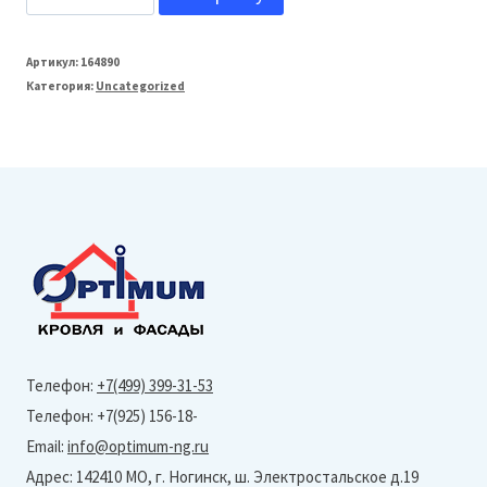
товара
МеталлПрофиль
Артикул:
164890
Категория:
Uncategorized
Металлочерепица
Монтерроса-
SL
(Norman-
RR32-
0,5
мм)
Телефон:
+7(499) 399-31-53
Телефон: +7(925) 156-18-
Email:
info@optimum-ng.ru
Адрес: 142410 МО, г. Ногинск, ш. Электростальское д.19