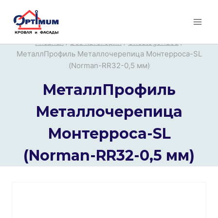
Перейти
к
содержимому
Главная
/
Все категории
/
Uncategorized
/
МеталлПрофиль Металлочерепица Монтерроса-SL
(Norman-RR32-0,5 мм)
МеталлПрофиль
Металлочерепица
Монтерроса-SL
(Norman-RR32-0,5 мм)