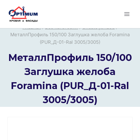
Перейти
к
содержимому
Главная
/
Все категории
/
Uncategorized
/
МеталлПрофиль 150/100 Заглушка желоба Foramina
(PUR_Д-01-Ral 3005/3005)
МеталлПрофиль 150/100
Заглушка желоба
Foramina (PUR_Д-01-Ral
3005/3005)