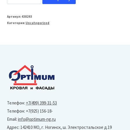
товара
МеталлПрофиль
Артикул:
438293
Категория:
Uncategorized
150/100
Заглушка
желоба
Foramina
(PUR_Д-01-
Ral
3005/3005)
Телефон:
+7(499) 399-31-53
Телефон: +7(925) 156-18-
Email:
info@optimum-ng.ru
Адрес: 142410 МО, г. Ногинск, ш. Электростальское д.19