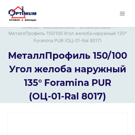
Перейти
к
содержимому
Главная
/
Все категории
/
Uncategorized
/
МеталлПрофиль 150/100 Угол желоба наружный 135°
Foramina PUR (ОЦ-01-Ral 8017)
МеталлПрофиль 150/100
Угол желоба наружный
135° Foramina PUR
(ОЦ-01-Ral 8017)