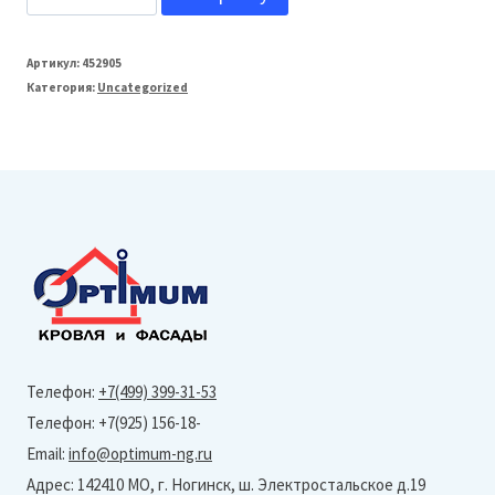
товара
МеталлПрофиль
Артикул:
452905
Категория:
Uncategorized
150/100
Угол
желоба
наружный
135°
Foramina
PUR
(ОЦ-01-
Ral
Телефон:
+7(499) 399-31-53
8017)
Телефон: +7(925) 156-18-
Email:
info@optimum-ng.ru
Адрес: 142410 МО, г. Ногинск, ш. Электростальское д.19