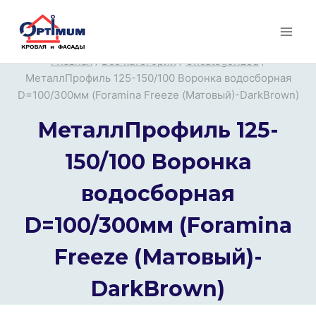
Перейти
к
содержимому
Главная
/
Все категории
/
Uncategorized
/
МеталлПрофиль 125-150/100 Воронка водосборная
D=100/300мм (Foramina Freeze (Матовый)-DarkBrown)
МеталлПрофиль 125-
150/100 Воронка
водосборная
D=100/300мм (Foramina
Freeze (Матовый)-
DarkBrown)