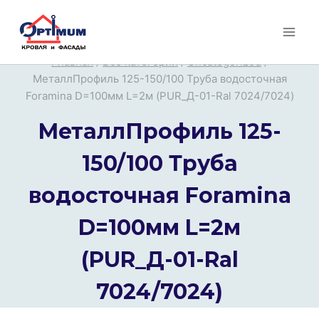
Перейти
к
содержимому
Главная
/
Все категории
/
Uncategorized
/
МеталлПрофиль 125-150/100 Труба водосточная
Foramina D=100мм L=2м (PUR_Д-01-Ral 7024/7024)
МеталлПрофиль 125-
150/100 Труба
водосточная Foramina
D=100мм L=2м
(PUR_Д-01-Ral
7024/7024)